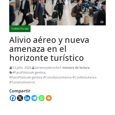
TURNOTICIAS
Alivio aéreo y nueva
amenaza en el
horizonte turístico
13 julio, 2025
turismoyderecho
1 minutos de lectura
#ParoPilotosArgentina
,
#ParoPilotosArgentina #ConciliacionAerea #ConflictoAereo
#TurismoInvierno
Compartir