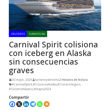
CRUCEROS
TURNOTICIAS
Carnival Spirit colisiona
con iceberg en Alaska
sin consecuencias
graves
30 mayo, 2025
turismoyderecho
2 minutos de lectura
#CarnivalSpirit
,
#CrucerosAlaska
,
#CruceroSeguro
,
#TurismoNáutico
,
#Viajes2024
Compartir