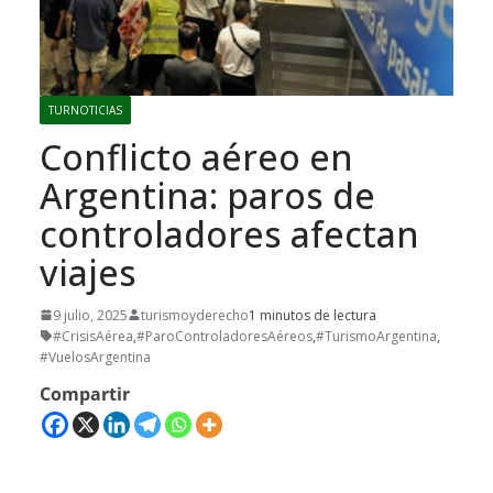
TURNOTICIAS
Conflicto aéreo en
Argentina: paros de
controladores afectan
viajes
9 julio, 2025
turismoyderecho
1 minutos de lectura
#CrisisAérea
,
#ParoControladoresAéreos
,
#TurismoArgentina
,
#VuelosArgentina
Compartir