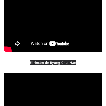
El rincón de Byung-Chul Han