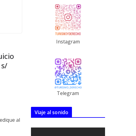
Instagram
icio
 s/
Telegram
Viaje al sonido
edique al