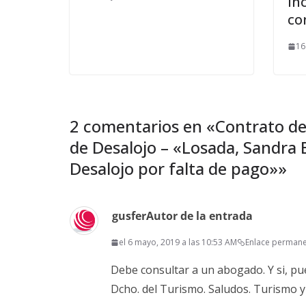
In
co
16
2 comentarios en «
Contrato de
de Desalojo – «Losada, Sandra B
Desalojo por falta de pago»
»
gusfer
Autor de la entrada
el 6 mayo, 2019 a las 10:53 AM
Enlace perman
Debe consultar a un abogado. Y si, pu
Dcho. del Turismo. Saludos. Turismo 