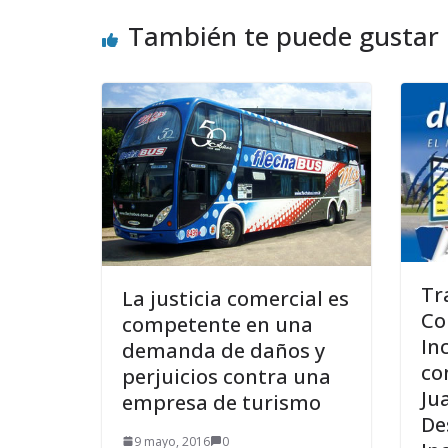
También te puede gustar
Tr
La justicia comercial es
Co
competente en una
In
demanda de daños y
co
perjuicios contra una
Ju
empresa de turismo
De
9 mayo, 2016
0