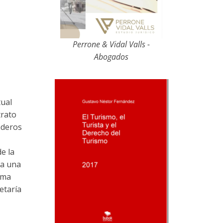
Perrone & Vidal Valls -
Abogados
tual
trato
nderos
de la
ra una
rma
etaría