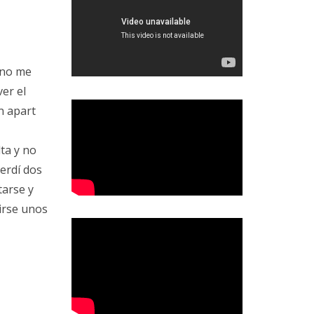
ino me
er el
n apart
ta y no
perdí dos
tarse y
irse unos