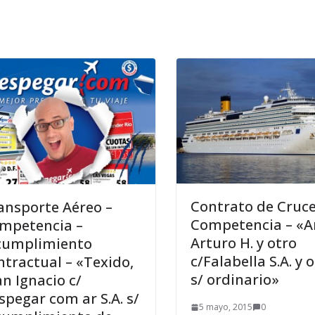
Contrato de Cruce
ansporte Aéreo –
Competencia – «A
mpetencia –
Arturo H. y otro
cumplimiento
c/Falabella S.A. y 
ntractual – «Texido,
s/ ordinario»
an Ignacio c/
spegar com ar S.A. s/
5 mayo, 2015
0