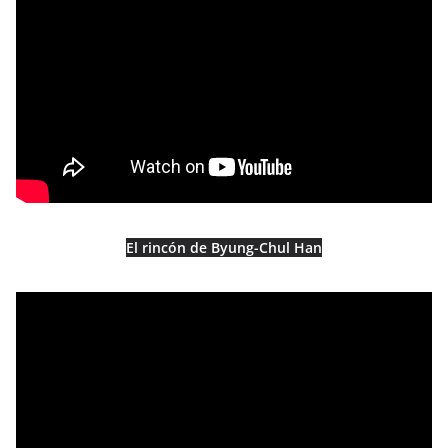
El rincón de Byung-Chul Han