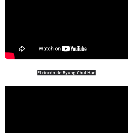
El rincón de Byung-Chul Han