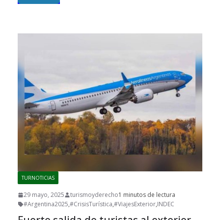
TURNOTICIAS
29 mayo, 2025
turismoyderecho
1 minutos de lectura
#Argentina2025
,
#CrisisTurística
,
#ViajesExterior
,
INDEC