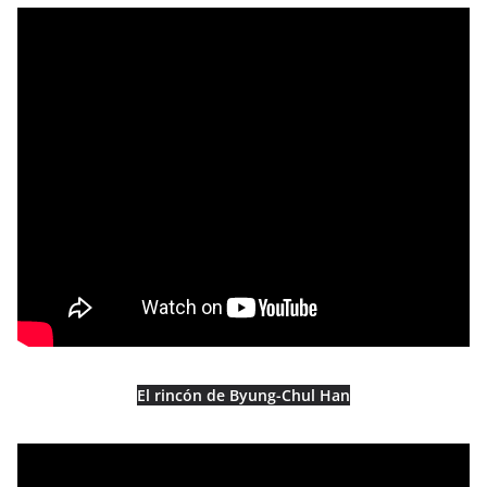
El rincón de Byung-Chul Han