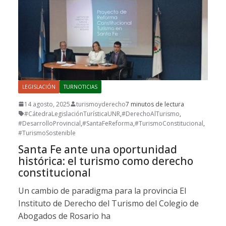
LEGISLACIÓN
TURNOTICIAS
14 agosto, 2025
turismoyderecho
7 minutos de lectura
#CátedraLegislaciónTurísticaUNR
,
#DerechoAlTurismo
,
#DesarrolloProvincial
,
#SantaFeReforma
,
#TurismoConstitucional
,
#TurismoSostenible
Santa Fe ante una oportunidad
histórica: el turismo como derecho
constitucional
Un cambio de paradigma para la provincia El
Instituto de Derecho del Turismo del Colegio de
Abogados de Rosario ha