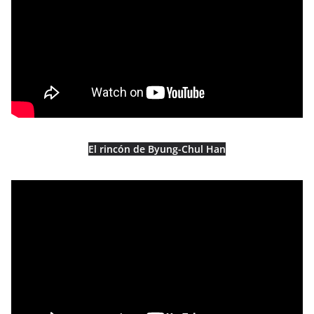
El rincón de Byung-Chul Han