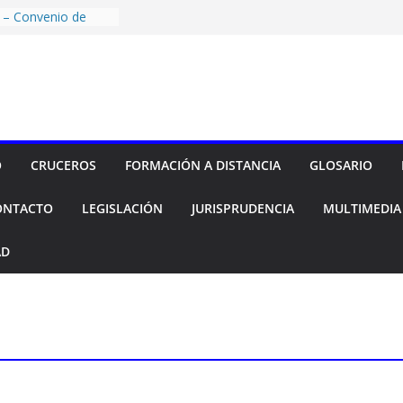
as aerolíneas por
umplimiento
 – Convenio de
ARDT, ANA KARINA
EGAR.COM.AR S.A.
NARIO”
á temporalmente
 Mendoza y Punta
O
CRUCEROS
FORMACIÓN A DISTANCIA
GLOSARIO
acional continuó
 en Argentina
ONTACTO
LEGISLACIÓN
JURISPRUDENCIA
MULTIMEDIA
 semestre
aeropuertos
AD