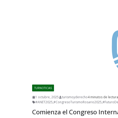
TURNOTICIAS
1 octubre, 2025
turismoyderecho
4 minutos de lectur
#ANET2025
,
#CongresoTurismoRosario2025
,
#FuturoDe
Comienza el Congreso Intern