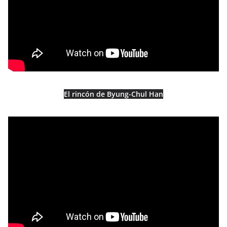
El rincón de Byung-Chul Han