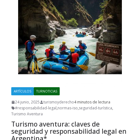
ARTÍCULOS
TURNOTICIAS
24 junio, 2025
turismoyderecho
4 minutos de lectura
#responsabilidad-legal
,
normas-iso
,
seguridad-turística
,
Turismo Aventura
Turismo aventura: claves de
seguridad y responsabilidad legal en
Argentina*