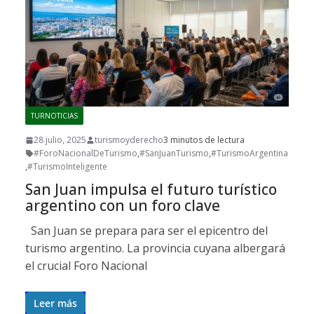
TURNOTICIAS
28 julio, 2025
turismoyderecho
3 minutos de lectura
#ForoNacionalDeTurismo
,
#SanJuanTurismo
,
#TurismoArgentina
,
#TurismoInteligente
San Juan impulsa el futuro turístico
argentino con un foro clave
San Juan se prepara para ser el epicentro del
turismo argentino. La provincia cuyana albergará
el crucial Foro Nacional
Leer más