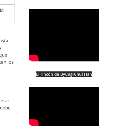
do
rista
s
 que
can los
El rincón de Byung-Chul Han
petar
o debe