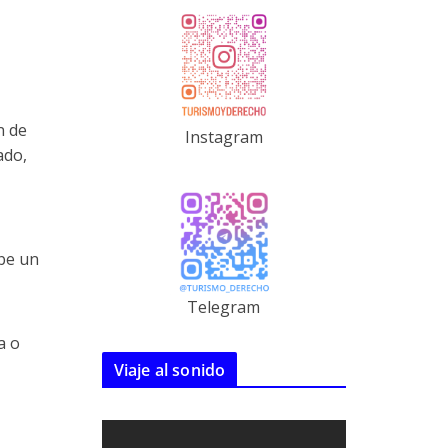
n de
Instagram
ado,
ibe un
Telegram
a o
Viaje al sonido