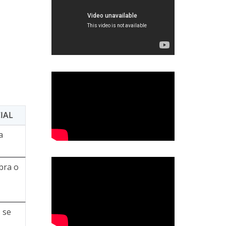
IAL
a
bra o
 se