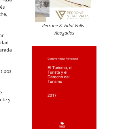
vés
he,
Perrone & Vidal Valls -
Abogados
ar
udad
larada
 tipos
e
nte y