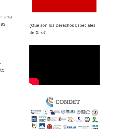
ir una
las
¿Que son los Derechos Especiales
de Giro?
.
cto