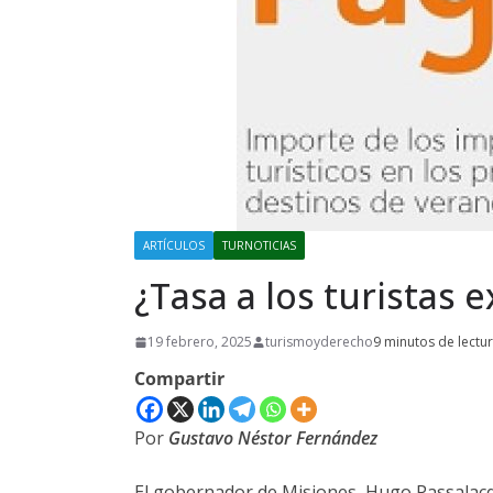
ARTÍCULOS
TURNOTICIAS
¿Tasa a los turistas 
19 febrero, 2025
turismoyderecho
9 minutos de lectu
Compartir
Por
Gustavo Néstor Fernández
El gobernador de Misiones, Hugo Passalacq