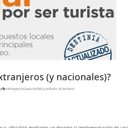
extranjeros (y nacionales)?
ra
extranjeros
,
tasa turística
,
tributo al turismo
ua, oficializó mediante un decreto la implementación de un