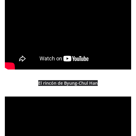
El rincón de Byung-Chul Han