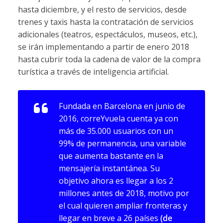
hasta diciembre, y el resto de servicios, desde
trenes y taxis hasta la contratación de servicios
adicionales (teatros, espectáculos, museos, etc.),
se irán implementando a partir de enero 2018
hasta cubrir toda la cadena de valor de la compra
turística a través de inteligencia artificial.
Fundada en Barcelona en junio de
2016, correYvuela cuenta ya con
más de 35.000 usuarios con un
99% de permanencia, una variable
que aumenta bastante en la
mensajería instantánea. Su
objetivo ahora es llegar a los 2
millones antes de 2018, motivo por
el cual quieren ampliar fronteras y
llegar en breve a 26 países
(de