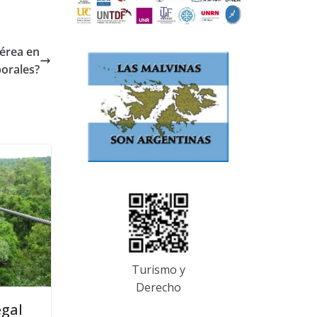
aérea en
borales?
Turismo y
Derecho
egal