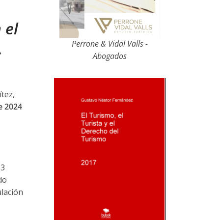
 el
.
Perrone & Vidal Valls -
Abogados
ítez,
e 2024
53
do
ulación