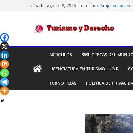
Saltar
sábado, agosto 8, 2026
Lo último:
Arajet suspende
al
sus vuelos entr
Cana
contenido
El turismo intern
siendo deficitari
Turismo
durante el prime
Códigos IATA de
Confiabilidad de 
y
su historial de 
ARTÍCULOS
BIBLIOTECAS DEL MUND
Transporte Aére
Montreal -“HEL
Derecho
LICENCIATURA EN TURISMO – UNR
C
Y OTROS C/ DES
Y OTRO S/ ORDI
TURNOTICIAS
POLÍTICA DE PRIVACID