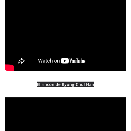
El rincón de Byung-Chul Han