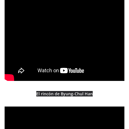
El rincón de Byung-Chul Han