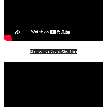
El rincón de Byung-Chul Han