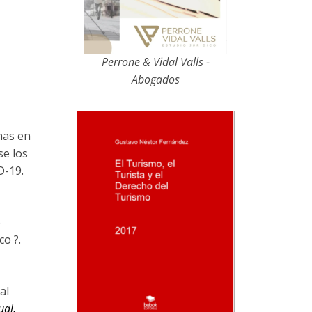
Perrone & Vidal Valls -
Abogados
nas en
se los
D-19.
o
o ?.
al
ual,