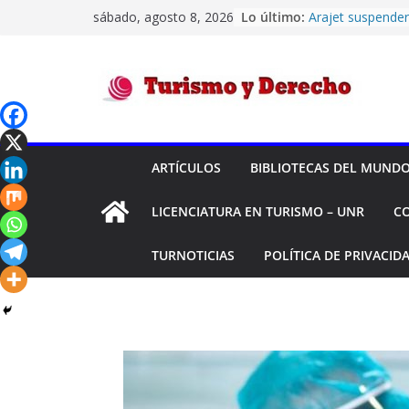
Saltar
sábado, agosto 8, 2026
Lo último:
Arajet suspende
al
sus vuelos entr
Cana
contenido
El turismo intern
siendo deficitari
Turismo
durante el prime
Códigos IATA de
Confiabilidad de 
y
su historial de 
ARTÍCULOS
BIBLIOTECAS DEL MUND
Transporte Aére
Montreal -“HEL
Derecho
LICENCIATURA EN TURISMO – UNR
C
Y OTROS C/ DES
Y OTRO S/ ORDI
TURNOTICIAS
POLÍTICA DE PRIVACID