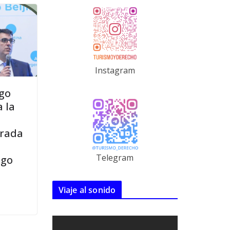
Instagram
igo
 la
irada
Telegram
ego
Viaje al sonido