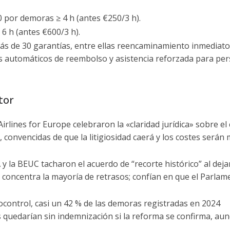
0 por demoras ≥ 4 h (antes €250/3 h).
 6 h (antes €600/3 h).
s de 30 garantías, entre ellas reencaminamiento inmediato
s automáticos de reembolso y asistencia reforzada para pe
tor
irlines for Europe celebraron la «claridad jurídica» sobre el
 convencidas de que la litigiosidad caerá y los costes serán
 la BEUC tacharon el acuerdo de “recorte histórico” al deja
 concentra la mayoría de retrasos; confían en que el Parlam
control, casi un 42 % de las demoras registradas en 2024
s quedarían sin indemnización si la reforma se confirma, au