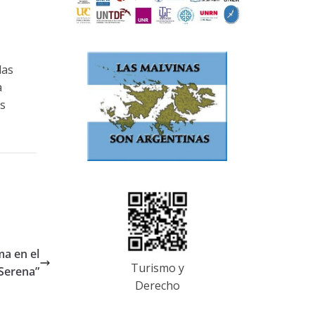
das
a
es
ma en el
Turismo y
 Serena”
Derecho