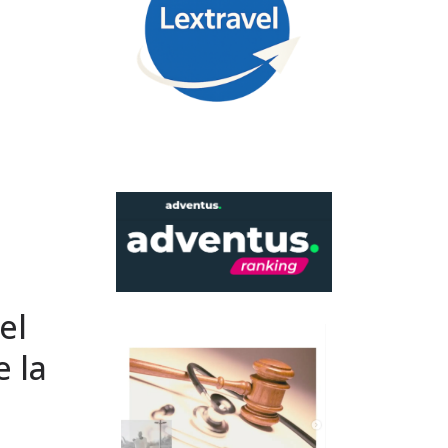
el
 la