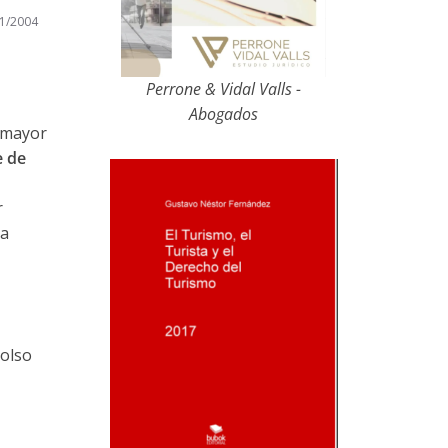
1/2004
Perrone & Vidal Valls -
Abogados
 mayor
e de
r
la
bolso