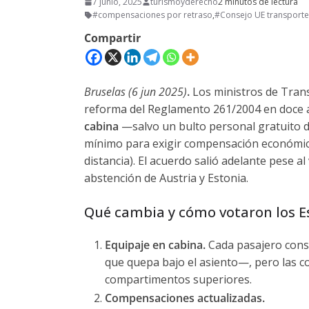
7 junio, 2025
turismoyderecho
2 minutos de lectura
#compensaciones por retraso
,
#Consejo UE transporte
Compartir
Bruselas (6 jun 2025)
.
Los ministros de Tran
reforma del Reglamento 261/2004 en doce añ
cabina
—salvo un bulto personal gratuito d
mínimo para exigir compensación económica
distancia). El acuerdo salió adelante pese a
abstención de Austria y Estonia.
Qué cambia y cómo votaron los E
Equipaje en cabina.
Cada pasajero conse
que quepa bajo el asiento—, pero las co
compartimentos superiores.
Compensaciones actualizadas.