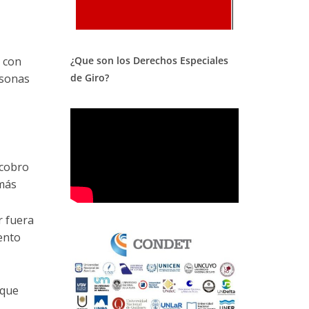
 con
¿Que son los Derechos Especiales
rsonas
de Giro?
 cobro
 más
r fuera
ento
nque