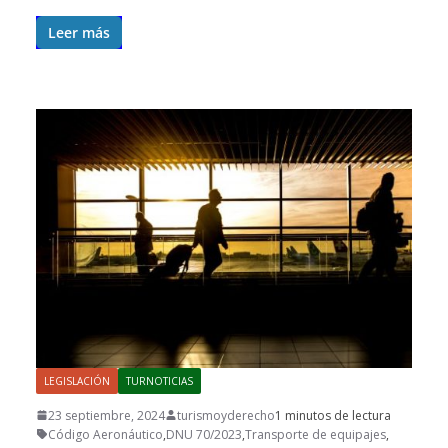
Leer más
LEGISLACIÓN
TURNOTICIAS
23 septiembre, 2024
turismoyderecho
1 minutos de lectura
Código Aeronáutico
,
DNU 70/2023
,
Transporte de equipajes
,