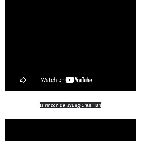
El rincón de Byung-Chul Han