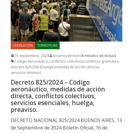
LEGISLACIÓN
TURNOTICIAS
16 septiembre, 2024
turismoyderecho
8 minutos de lectura
Código Aeronáutico
,
conflictos colectivos
,
conflictos gremiales
,
Decreto 825/2024
,
huelga
,
medidas de acción directa
,
servicios mínimos
Decreto 825/2024 – Código
aeronáutico, medidas de acción
directa, conflictos colectivos,
servicios esenciales, huelga,
preaviso.
DECRETO NACIONAL 825/2024 BUENOS AIRES, 13
de Septiembre de 2024 Boletín Oficial, 16 de