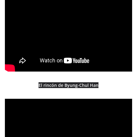
El rincón de Byung-Chul Han