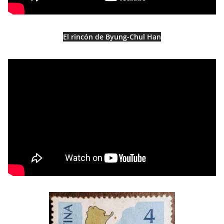
El rincón de Byung-Chul Han