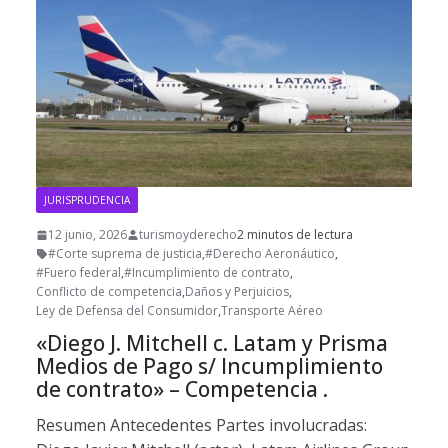
JURISPRUDENCIA
12 junio, 2026
turismoyderecho
2 minutos de lectura
#Corte suprema de justicia
,
#Derecho Aeronáutico
,
#Fuero federal
,
#Incumplimiento de contrato
,
Conflicto de competencia
,
Daños y Perjuicios
,
Ley de Defensa del Consumidor
,
Transporte Aéreo
«Diego J. Mitchell c. Latam y Prisma
Medios de Pago s/ Incumplimiento
de contrato» – Competencia .
Resumen Antecedentes Partes involucradas: